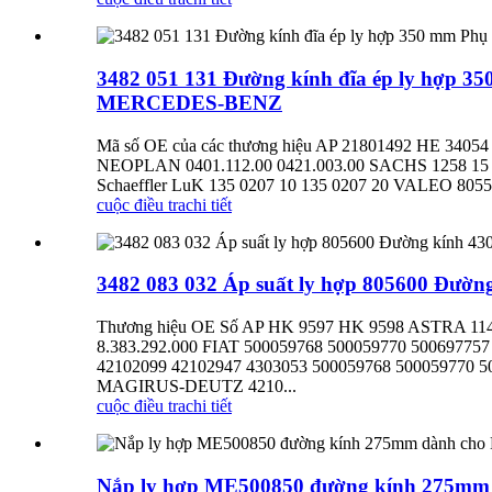
3482 051 131 Đường kính đĩa ép ly hợp 35
MERCEDES-BENZ
Mã số OE của các thương hiệu AP 21801492 HE 340
NEOPLAN 0401.112.00 0421.003.00 SACHS 1258 15 348
Schaeffler LuK 135 0207 10 135 0207 20 VALEO 805
cuộc điều tra
chi tiết
3482 083 032 Áp suất ly hợp 805600 Đườ
Thương hiệu OE Số AP HK 9597 HK 9598 ASTRA 11
8.383.292.000 FIAT 500059768 500059770 500697
42102099 42102947 4303053 500059768 500059770
MAGIRUS-DEUTZ 4210...
cuộc điều tra
chi tiết
Nắp ly hợp ME500850 đường kính 275mm d