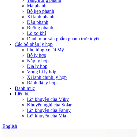
Tang trống phanh
Má phanh
Bộ kẹp phanh
Xi lanh phanh
Dầu phanh
Buồng phanh
Lò xo khí
Danh mục sản phẩm phanh trực tuyến
Các bộ phận ly hợp
Phụ tùng xe tải Mỹ
Bộ ly hợp
Nắp ly hợp
Đĩa ly hợp
Vòng bi ly hợp
Xi lanh chính ly hợp
Bánh đà ly hợp
Danh mục
Liên hệ
Lời khuyên của Miky
Khuyến nghị của Solar
Lời khuyên của Fanny
Lời khuyên của Mia
English