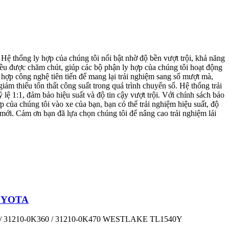
Hệ thống ly hợp của chúng tôi nổi bật nhờ độ bền vượt trội, khả năng
 đều được chăm chút, giúp các bộ phận ly hợp của chúng tôi hoạt động
 hợp công nghệ tiên tiến để mang lại trải nghiệm sang số mượt mà,
iảm thiểu tổn thất công suất trong quá trình chuyển số. Hệ thống trải
ệ 1:1, đảm bảo hiệu suất và độ tin cậy vượt trội. Với chính sách bảo
của chúng tôi vào xe của bạn, bạn có thể trải nghiệm hiệu suất, độ
mới. Cảm ơn bạn đã lựa chọn chúng tôi để nâng cao trải nghiệm lái
TOYOTA
/ 31210-0K360 / 31210-0K470 WESTLAKE TL1540Y