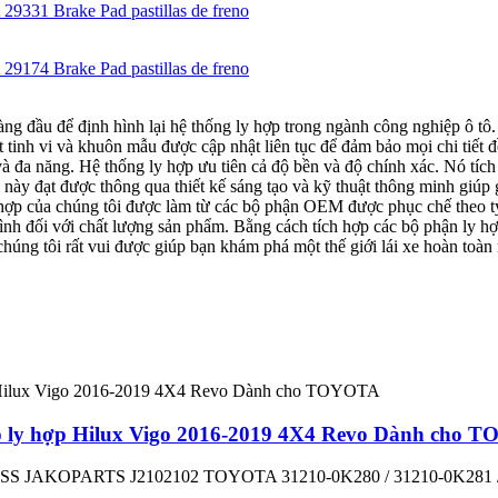
ng đầu để định hình lại hệ thống ly hợp trong ngành công nghiệp ô tô.
t tinh vi và khuôn mẫu được cập nhật liên tục để đảm bảo mọi chi tiết
và đa năng.
Hệ thống ly hợp ưu tiên cả độ bền và độ chính xác. Nó tích
 này đạt được thông qua thiết kế sáng tạo và kỹ thuật thông minh giúp g
 hợp của chúng tôi được làm từ các bộ phận OEM được phục chế theo tỷ l
h đối với chất lượng sản phẩm. Bằng cách tích hợp các bộ phận ly hợp 
úng tôi rất vui được giúp bạn khám phá một thế giới lái xe hoàn toàn 
p ly hợp Hilux Vigo 2016-2019 4X4 Revo Dành cho 
SS JAKOPARTS J2102102 TOYOTA 31210-0K280 / 31210-0K281 