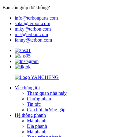
Bạn cần giúp đỡ không?
info@terbonparts.com
solar@terbon.com
miky@terbon.com
mia@terbon.com
fanny@terbon.com
Về chúng tôi
Tham quan nhà máy
Chứng nhận
Tin tức
Câu hỏi thường gặp
Hệ thống phanh
Má phanh
Đĩa phanh
Má phanh