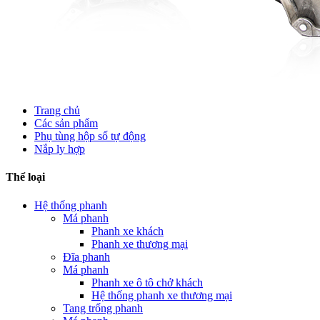
Trang chủ
Các sản phẩm
Phụ tùng hộp số tự động
Nắp ly hợp
Thể loại
Hệ thống phanh
Má phanh
Phanh xe khách
Phanh xe thương mại
Đĩa phanh
Má phanh
Phanh xe ô tô chở khách
Hệ thống phanh xe thương mại
Tang trống phanh