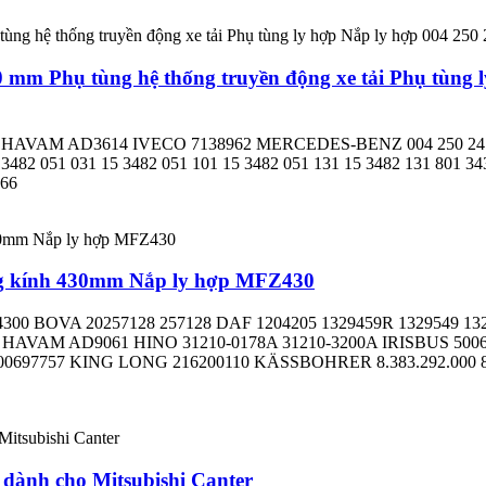
0 mm Phụ tùng hệ thống truyền động xe tải Phụ tùng 
54 HAVAM AD3614 IVECO 7138962 MERCEDES-BENZ 004 250 24 04 6
2 051 031 15 3482 051 101 15 3482 051 131 15 3482 131 801 343
566
ng kính 430mm Nắp ly hợp MFZ430
4300 BOVA 20257128 257128 DAF 1204205 1329459R 1329549 1
757 HAVAM AD9061 HINO 31210-0178A 31210-3200A IRISBUS 5006
 500697757 KING LONG 216200110 KÄSSBOHRER 8.383.292.000 8
ành cho Mitsubishi Canter