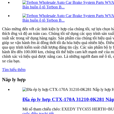
Bán buôn ô tô Terbon B...
Bán buôn ô tô Terbon B...
Chào mừng đến với các linh kiện ly hợp của chúng tôi, sự lựa chọn hà
thích ứng và độ an toàn cao. Chúng tôi sử dụng các quy trình sản xuấ
xuất sắc trong sử dụng hàng ngày.
Sản phẩm của chúng tôi hiệu quả 
giúp xe vận hành êm ái đồng thời tối đa hóa hiệu quả nhiên liệu. Điều
qua quy trình kiểm soát chất lượng đáng tin cậy. Các sản phẩm bộ ly
hành lên đến 100.000 km, chúng tôi thể hiện cam kết mạnh mẽ của mìn
chính xác và hiệu quả được nâng cao. Là những người đam mê ô tô, ch
xe của bạn.
Tìm hiểu thêm
Nắp ly hợp
Đĩa ép ly hợp CTX-170A 31210-0K281 Nắ
Mã số tham chiếu chéo: EXEDY TYC655 HERTH+BU
cuộc điều tra
chi tiết