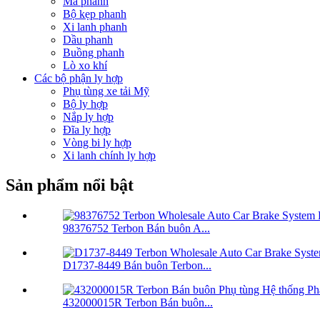
Má phanh
Bộ kẹp phanh
Xi lanh phanh
Dầu phanh
Buồng phanh
Lò xo khí
Các bộ phận ly hợp
Phụ tùng xe tải Mỹ
Bộ ly hợp
Nắp ly hợp
Đĩa ly hợp
Vòng bi ly hợp
Xi lanh chính ly hợp
Sản phẩm nổi bật
98376752 Terbon Bán buôn A...
D1737-8449 Bán buôn Terbon...
432000015R Terbon Bán buôn...